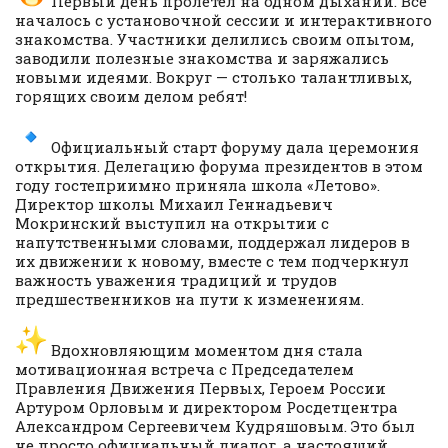
Первый день пролетел на одном дыхании. Всё
началось с установочной сессии и интерактивного
знакомства. Участники делились своим опытом,
заводили полезные знакомства и заряжались
новыми идеями. Вокруг — столько талантливых,
горящих своим делом ребят!
Официальный старт форуму дала церемония
открытия. Делегацию форума президентов в этом
году гостеприимно приняла школа «Летово».
Директор школы Михаил Геннадьевич
Мокринский выступил на открытии с
напутственными словами, поддержал лидеров в
их движении к новому, вместе с тем подчеркнул
важность уважения традиций и трудов
предшественников на пути к изменениям.
Вдохновляющим моментом дня стала
мотивационная встреча с Председателем
Правления Движения Первых, Героем России
Артуром Орловым и директором Росдетцентра
Александром Сергеевичем Кудряшовым. Это был
не просто официальный диалог, а настоящий,