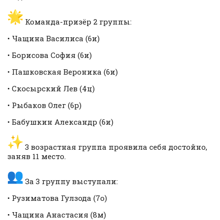
Команда-призёр 2 группы:
• Чащина Василиса (6и)
• Борисова София (6и)
• Пашковская Вероника (6и)
• Скосырский Лев (4ц)
• Рыбаков Олег (6р)
• Бабушкин Александр (6и)
3 возрастная группа проявила себя достойно,
заняв 11 место.
За 3 группу выступали:
• Рузиматова Гулзода (7о)
• Чащина Анастасия (8м)