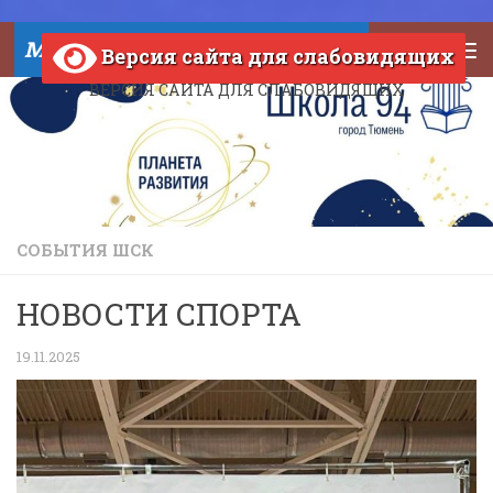
Skip to content
МАОУ СОШ №94 города Тюмени
Версия сайта для слабовидящих
ВЕРСИЯ САЙТА ДЛЯ СЛАБОВИДЯЩИХ
СОБЫТИЯ ШСК
НОВОСТИ СПОРТА
19.11.2025