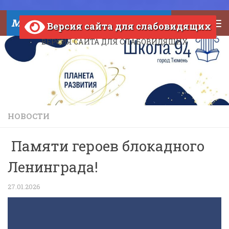
Skip to content
МАОУ СОШ №94 города Тюмени
Версия сайта для слабовидящих
ВЕРСИЯ САЙТА ДЛЯ СЛАБОВИДЯЩИХ
НОВОСТИ
Памяти героев блокадного
Ленинграда!
27.01.2026