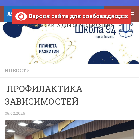
Skip to content
МАОУ СОШ №94 города Тюмени
Версия сайта для слабовидящих
ВЕРСИЯ САЙТА ДЛЯ СЛАБОВИДЯЩИХ
НОВОСТИ
ПРОФИЛАКТИКА
ЗАВИСИМОСТЕЙ
05.02.2026