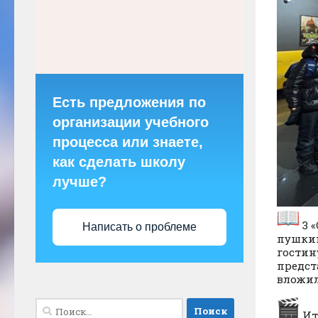
Есть предложения по
организации учебного
процесса или знаете,
как сделать школу
лучше?
3 
Написать о проблеме
пушкин
гостин
предст
вложил
Найти:
Ит