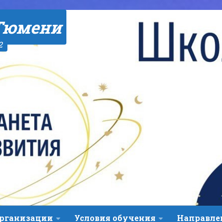
Тюмени
2
организации
Условия обучения
Направле