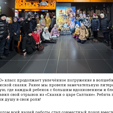
«О» класс продолжает увлечённое погружение в волше
ской сказки. Ранее мы провели замечательную лите
ую, где каждый ребенок с большим вдохновением и бле
авил свой отрывок из «Сказки о царе Салтане». Ребята
и душу в свои роли!
огом всей нашей работы стал совместный поход вмест