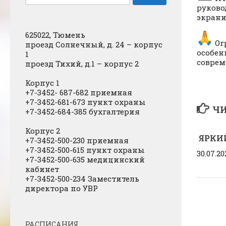
руково
экрани
625022, Тюмень
Ог
проезд Солнечный, д. 24 – корпус
особен
1
соврем
проезд Тихий, д.1 – корпус 2
Корпус 1
+7-3452- 687-682 приемная
+7-3452-681-673 пункт охраны
ЧИ
+7-3452-684-385 бухгалтерия
Корпус 2
ЯРКИ
+7-3452-500-230 приемная
+7-3452-500-615 пункт охраны
30.07.20
+7-3452-500-635 медицинский
кабинет
+7-3452-500-234 Заместитель
директора по УВР
РАСПИСАНИЯ