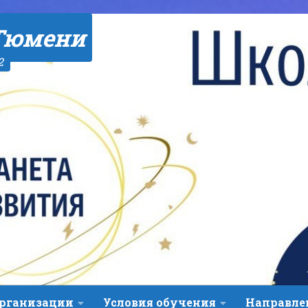
Тюмени
2
организации
Условия обучения
Направле