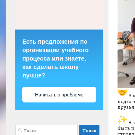
Есть предложения по
организации учебного
процесса или знаете,
как сделать школу
лучше?
Написать о проблеме
В 
подгот
друзья
В 
Найти:
быть н
строит