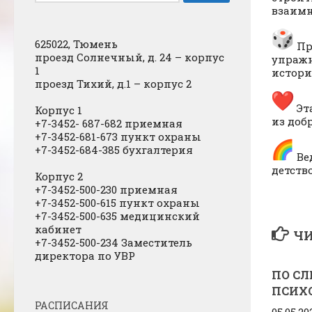
взаимн
625022, Тюмень
Пр
проезд Солнечный, д. 24 – корпус
упражн
1
истори
проезд Тихий, д.1 – корпус 2
Эт
Корпус 1
из доб
+7-3452- 687-682 приемная
+7-3452-681-673 пункт охраны
+7-3452-684-385 бухгалтерия
Ве
детств
Корпус 2
+7-3452-500-230 приемная
+7-3452-500-615 пункт охраны
+7-3452-500-635 медицинский
кабинет
ЧИ
+7-3452-500-234 Заместитель
директора по УВР
ПО СЛ
ПСИХ
РАСПИСАНИЯ