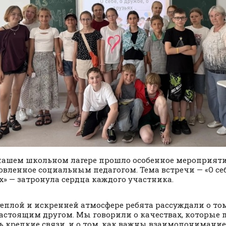
нашем школьном лагере прошло особенное мероприяти
овленное социальным педагогом. Тема встречи — «О себе
х» — затронула сердца каждого участника.
теплой и искренней атмосфере ребята рассуждали о том
астоящим другом. Мы говорили о качествах, которые
ь крепкие связи, и о том, как важны взаимопонимание