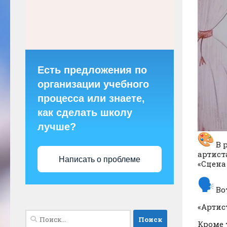
Есть предложения по
организации учебного
процесса или знаете,
как сделать школу
лучше?
В 
артист
Написать о проблеме
«Сцена 
Во
«Артис
Найти:
Кроме 