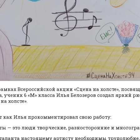
рамках Всероссийской акции «Сцена на холсте», посв
а, ученик 6 «М» класса Илья Белозеров создал яркий ри
на холсте».
т как Илья прокомментировал свою работу:
ты — это люди творческие, разносторонние и многогр
таланта настоящему артисту необходимы трудолюбие, 