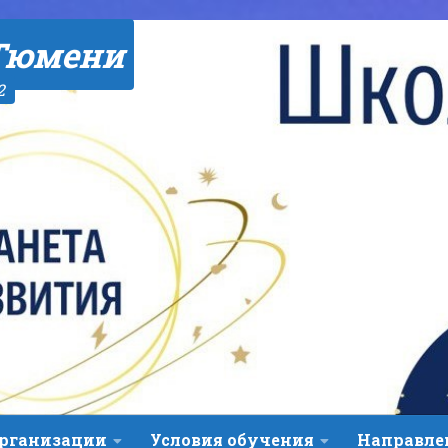
Тюмени
2
организации
Условия обучения
Направле