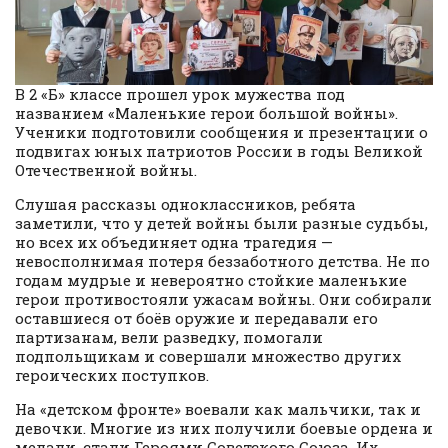
В 2 «Б» классе прошел урок мужества под
названием «Маленькие герои большой войны».
Ученики подготовили сообщения и презентации о
подвигах юных патриотов России в годы Великой
Отечественной войны.
Слушая рассказы одноклассников, ребята
заметили, что у детей войны были разные судьбы,
но всех их объединяет одна трагедия —
невосполнимая потеря беззаботного детства. Не по
годам мудрые и невероятно стойкие маленькие
герои противостояли ужасам войны. Они собирали
оставшиеся от боёв оружие и передавали его
партизанам, вели разведку, помогали
подпольщикам и совершали множество других
героических поступков.
На «детском фронте» воевали как мальчики, так и
девочки. Многие из них получили боевые ордена и
медали, стали Героями Советского Союза. Их