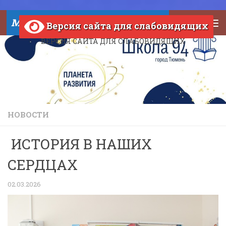
Skip to content
МАОУ СОШ №94 города Тюмени
Версия сайта для слабовидящих
ВЕРСИЯ САЙТА ДЛЯ СЛАБОВИДЯЩИХ
НОВОСТИ
ИСТОРИЯ В НАШИХ
СЕРДЦАХ
02.03.2026