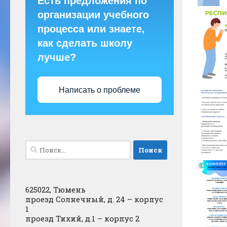
Есть предложения по
организации учебного
процесса или знаете,
как сделать школу
лучше?
Написать о проблеме
Найти:
625022, Тюмень
проезд Солнечный, д. 24 – корпус
1
проезд Тихий, д.1 – корпус 2