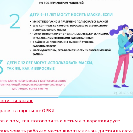
овом питании
равил защиты от ОРВИ
тов о том, как поговорить с детьми о коронавирусе
ганизовать рабочее место школьника на дистанционн