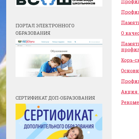
Профил
Профил
Памятк
ПОРТАЛ ЭЛЕКТРОННОГО
О каче
ОБРАЗОВАНИЯ
Памятк
профил
Корь-с
Основн
Профи
Акция 
СЕРТИФИКАТ ДОП-ОБРАЗОВАНИЯ
Реком