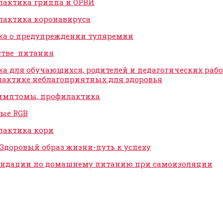
актика гриппа и ОРВИ
актика коронавируса
а о предупреждении туляремии
стве питания
а для обучающихся, родителей и педагогических раб
актике неблагоприятных для здоровья
имптомы, профилактика
ые RGB
лактика кори
Здоровый образ жизни-путь к успеху
ендации по домашнему питанию при самоизоляции