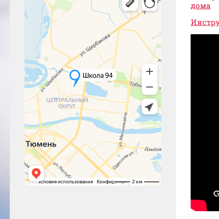
дома
Инстру