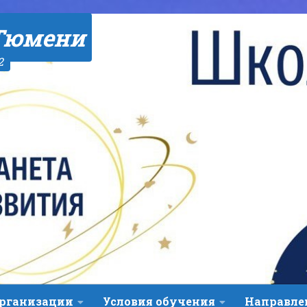
Тюмени
2
организации
Условия обучения
Направле