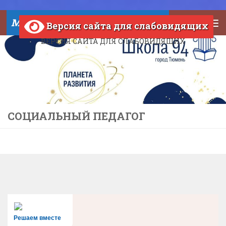
Skip to content
МАОУ СОШ №94 города Тюмени
Версия сайта для слабовидящих
ВЕРСИЯ САЙТА ДЛЯ СЛАБОВИДЯЩИХ
СОЦИАЛЬНЫЙ ПЕДАГОГ
Решаем вместе