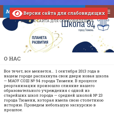
Skip to content
МАОУ СОШ №94 города Тюмени
Версия сайта для слабовидящих
ВЕРСИЯ САЙТА ДЛЯ СЛАБОВИДЯЩИХ
О НАС
Все течет, все меняется… 1 сентября 2013 года в
нашем городе распахнула свои двери новая школа
— МАОУ СОШ № 94 города Тюмени. В процессе
реорганизации произошло слияние нашего
образовательного учреждения с одной из
старейших школ города — средней школой № 23
города Тюмени, которая имела свою столетнюю
историю. Проведем небольшую экскурсию в
прошлое.