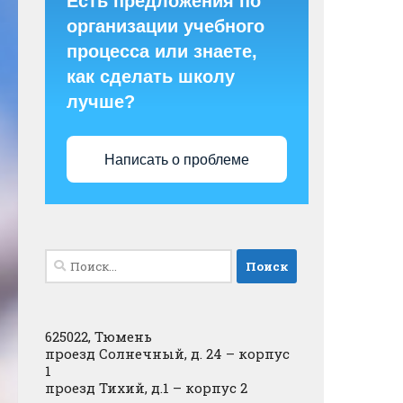
Есть предложения по
организации учебного
процесса или знаете,
как сделать школу
лучше?
Написать о проблеме
Найти:
625022, Тюмень
проезд Солнечный, д. 24 – корпус
1
проезд Тихий, д.1 – корпус 2