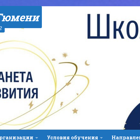
Тюмени
2
организации
Условия обучения
Направле