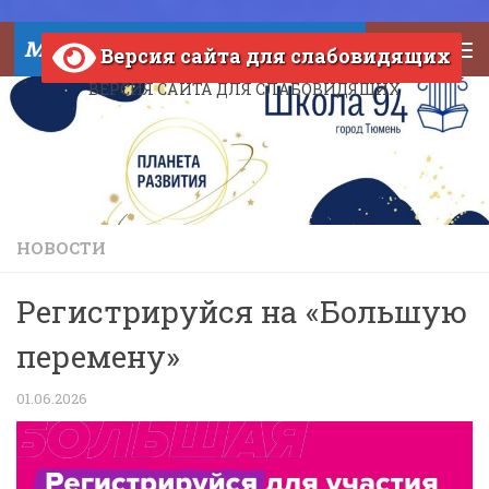
Skip to content
МАОУ СОШ №94 города Тюмени
Версия сайта для слабовидящих
ВЕРСИЯ САЙТА ДЛЯ СЛАБОВИДЯЩИХ
НОВОСТИ
Регистрируйся на «Большую
перемену»
01.06.2026