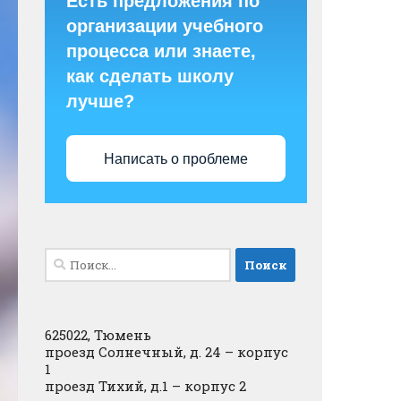
Есть предложения по
организации учебного
процесса или знаете,
как сделать школу
лучше?
Написать о проблеме
Найти:
625022, Тюмень
проезд Солнечный, д. 24 – корпус
1
проезд Тихий, д.1 – корпус 2