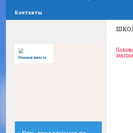
Контакты
ШКО
Положе
театро
Решаем вместе