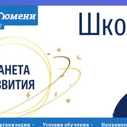
Тюмени
2
организации
Условия обучения
Направле