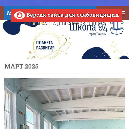
Skip to content
МАОУ СОШ №94 города Тюмени
Версия сайта для слабовидящих
ВЕРСИЯ САЙТА ДЛЯ СЛАБОВИДЯЩИХ
МАРТ 2025