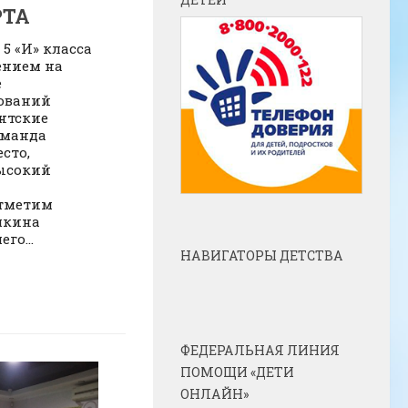
РТА
5 «И» класса
ением на
е
нований
нтские
оманда
сто,
ысокий
отметим
шкина
го...
НАВИГАТОРЫ ДЕТСТВА
ФЕДЕРАЛЬНАЯ ЛИНИЯ
ПОМОЩИ «ДЕТИ
ОНЛАЙН»