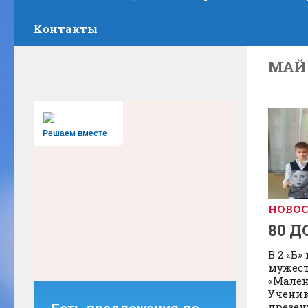
Контакты
МАЙ 
Решаем вместе
НОВО
80 
В 2 «Б»
мужест
«Мален
Ученик
презен