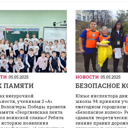
СТИ
05.05.2025
НОВОСТИ
05.05.2025
К ПАМЯТИ
БЕЗОПАСНОЕ К
ах внеурочной
Юные инспектора дв
ьности, ученикам 2 «А»
школы 94 приняли уча
, Волонтеры Победы провели
ежегодном городском 
амяти «Георгиевская лента
«Безопасное колесо». Р
ол воинской славы»! Ребята
сдавали теоретически
 историю появления
знание правил дорож