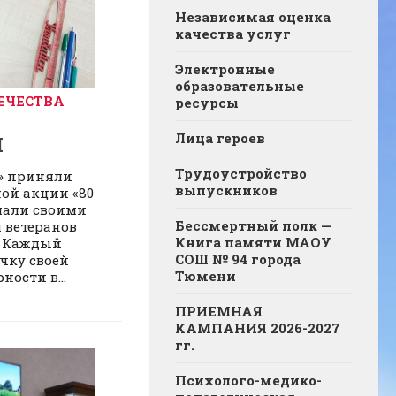
Независимая оценка
качества услуг
Электронные
образовательные
ЕЧЕСТВА
ресурсы
Лица героев
Л
Трудоустройство
А» приняли
выпускников
ной акции «80
лали своими
Бессмертный полк —
 ветеранов
Книга памяти МАОУ
! Каждый
СОШ № 94 города
чку своей
Тюмени
ности в...
ПРИЕМНАЯ
КАМПАНИЯ 2026-2027
гг.
Психолого-медико-