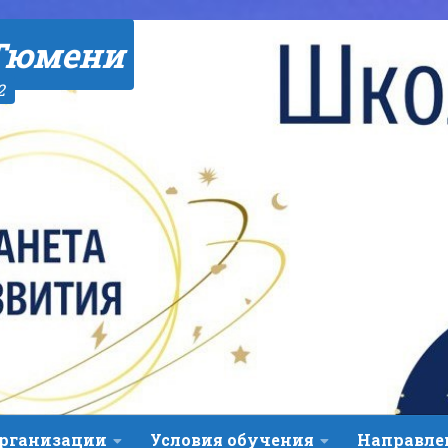
Тюмени
2
организации
Условия обучения
Направле