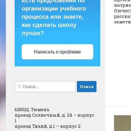
Есть предложения по
патрио
организации учебного
Отечес
расска
процесса или знаете,
заметил
как сделать школу
лучше?
Написать о проблеме
Найти:
625022, Тюмень
проезд Солнечный, д. 24 – корпус
1
проезд Тихий, д.1 – корпус 2