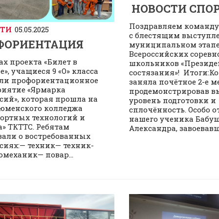
НОВОСТИ СПО
Поздравляем команду 
СТИ
05.05.2025
с блестящим выступл
ФОРИЕНТАЦИЯ
муниципальном этап
Всероссийских сорев
ах проекта «Билет в
школьников «Президе
е», учащиеся 9 «О» класса
состязания»! Итоги:К
ли профориентационное
заняла почётное 2-е ме
иятие «Ярмарка
продемонстрировав в
сий», которая прошла на
уровень подготовки и
Тюменского колледжа
сплочённость. Особо 
ортных технологий и
нашего ученика Бабу
а» ТКТТС. Ребятам
Александра, завоевавше
зали о востребованных
сиях:— техник— техник-
омеханик— повар...