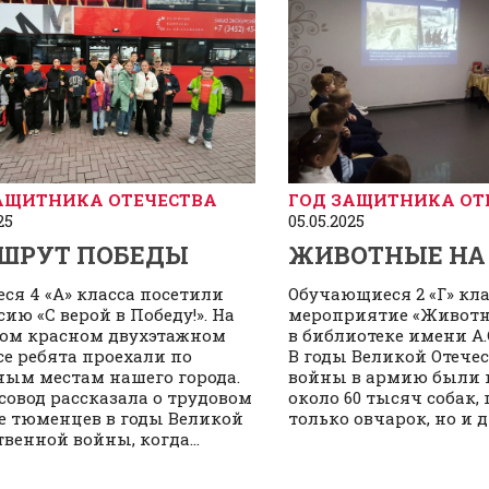
АЩИТНИКА ОТЕЧЕСТВА
ГОД ЗАЩИТНИКА ОТ
25
05.05.2025
ШРУТ ПОБЕДЫ
ЖИВОТНЫЕ НА
ся 4 «А» класса посетили
Обучающиеся 2 «Г» кл
ию «С верой в Победу!». На
мероприятие «Животн
ом красном двухэтажном
в библиотеке имени А.
се ребята проехали по
В годы Великой Отече
ым местам нашего города.
войны в армию были 
совод рассказала о трудовом
‍около 60 тысяч собак,
е тюменцев в годы Великой
только овчарок, но и др
твенной войны, когда...