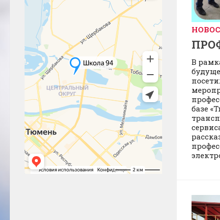
НОВО
ПРО
В рамк
будуще
посети
меропр
профес
базе «
трансп
сервис
расска
профес
электр