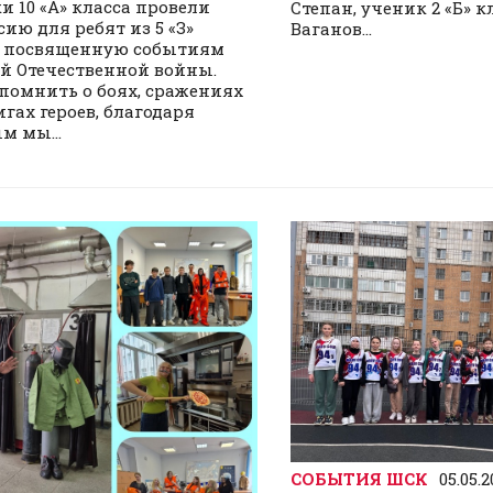
и 10 «А» класса провели
Степан, ученик 2 «Б» кл
сию для ребят из 5 «З»
Ваганов...
, посвященную событиям
й Отечественной войны.
помнить о боях, сражениях
игах героев, благодаря
м мы...
СОБЫТИЯ ШСК
05.05.2