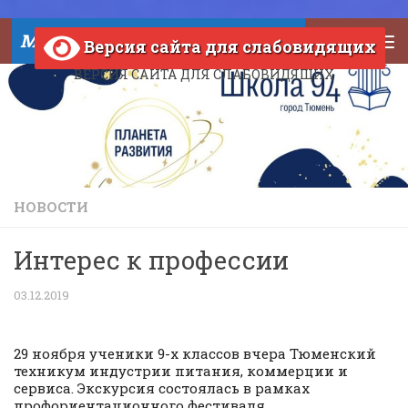
Skip to content
МАОУ СОШ №94 города Тюмени
Версия сайта для слабовидящих
ВЕРСИЯ САЙТА ДЛЯ СЛАБОВИДЯЩИХ
НОВОСТИ
Интерес к профессии
03.12.2019
29 ноября ученики 9-х классов вчера Тюменский
техникум индустрии питания, коммерции и
сервиса. Экскурсия состоялась в рамках
профориентационного фестиваля.