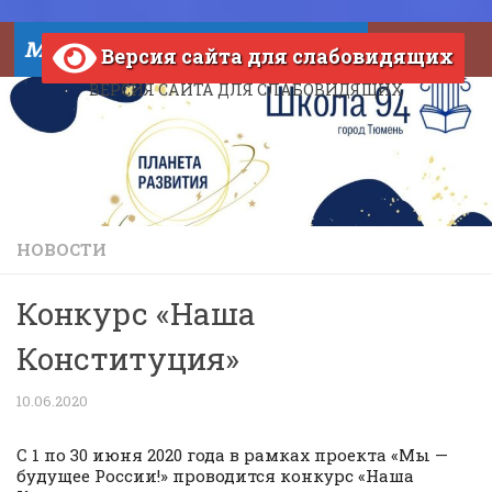
Skip to content
МАОУ СОШ №94 города Тюмени
Версия сайта для слабовидящих
ВЕРСИЯ САЙТА ДЛЯ СЛАБОВИДЯЩИХ
НОВОСТИ
Конкурс «Наша
Конституция»
10.06.2020
С 1 по 30 июня 2020 года в рамках проекта «Мы —
будущее России!» проводится конкурс «Наша