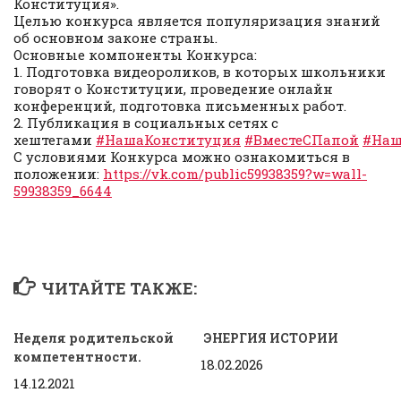
Конституция».
Целью конкурса является популяризация знаний
об основном законе страны.
Основные компоненты Конкурса:
1. Подготовка видеороликов, в которых школьники
говорят о Конституции, проведение онлайн
конференций, подготовка письменных работ.
2. Публикация в социальных сетях с
хештегами
#НашаКонституция
#ВместеСПапой
#На
С условиями Конкурса можно ознакомиться в
положении:
https://vk.com/public59938359?w=wall-
59938359_6644
ЧИТАЙТЕ ТАКЖЕ:
Неделя родительской
ЭНЕРГИЯ ИСТОРИИ
компетентности.
18.02.2026
14.12.2021