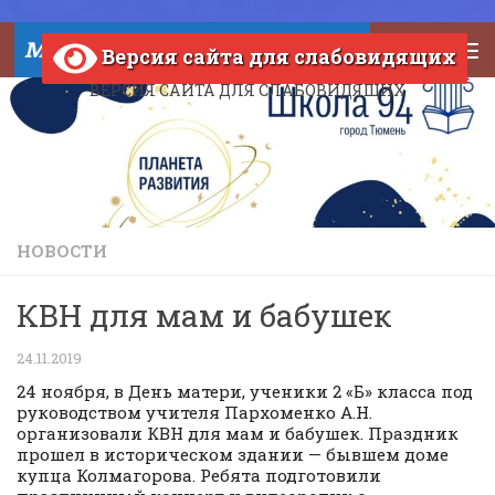
Skip to content
МАОУ СОШ №94 города Тюмени
Версия сайта для слабовидящих
ВЕРСИЯ САЙТА ДЛЯ СЛАБОВИДЯЩИХ
НОВОСТИ
КВН для мам и бабушек
24.11.2019
24 ноября, в День матери, ученики 2 «Б» класса под
руководством учителя Пархоменко А.Н.
организовали КВН для мам и бабушек. Праздник
прошел в историческом здании — бывшем доме
купца Колмагорова. Ребята подготовили