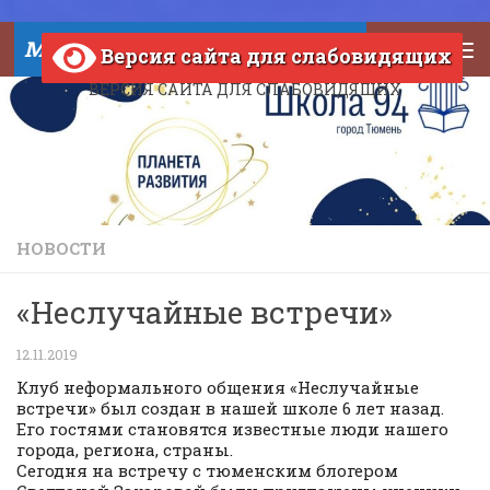
Skip to content
МАОУ СОШ №94 города Тюмени
Версия сайта для слабовидящих
ВЕРСИЯ САЙТА ДЛЯ СЛАБОВИДЯЩИХ
НОВОСТИ
«Неслучайные встречи»
12.11.2019
Клуб неформального общения «Неслучайные
встречи» был создан в нашей школе 6 лет назад.
Его гостями становятся известные люди нашего
города, региона, страны.
Сегодня на встречу с тюменским блогером