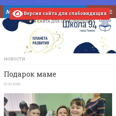
Skip to content
МАОУ СОШ №94 города Тюмени
Версия сайта для слабовидящих
ВЕРСИЯ САЙТА ДЛЯ СЛАБОВИДЯЩИХ
НОВОСТИ
Подарок маме
10.03.2020