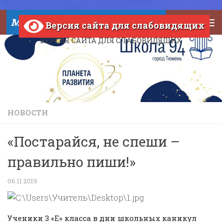
Skip to content
МАОУ СОШ №94 города Тюмени
Версия сайта для слабовидящих
ВЕРСИЯ САЙТА ДЛЯ СЛАБОВИДЯЩИХ
НОВОСТИ
«Постарайся, не спеши –
правильно пиши!»
06.11.2019
Ученики 3 «Е» класса в дни школьных каникул