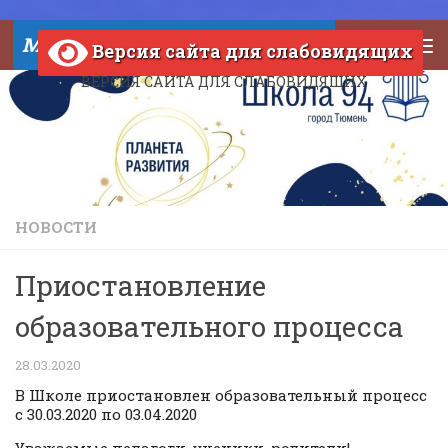
Skip to content
МАОУ СОШ №94 города Тюмени
Версия сайта для слабовидящих
ВЕРСИЯ САЙТА ДЛЯ СЛАБОВИДЯЩИХ
НОВОСТИ
Приостановление
образовательного процесса
28.03.2020
В Школе приостановлен образовательный процесс
с 30.03.2020 по 03.04.2020
Уважаемые педагоги, ученики, родители!