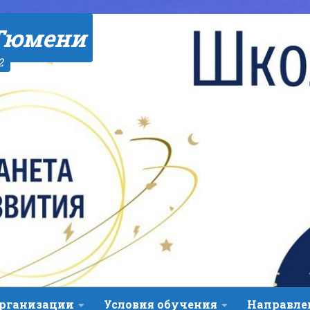
Тюмени
2
организации
Условия обучения
Направле