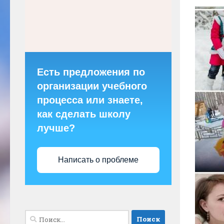
Есть предложения по
организации учебного
процесса или знаете,
как сделать школу
лучше?
Написать о проблеме
Найти: