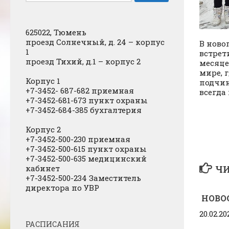
625022, Тюмень
проезд Солнечный, д. 24 – корпус
В ново
1
встрет
проезд Тихий, д.1 – корпус 2
месяце
мире, 
Корпус 1
подчин
+7-3452- 687-682 приемная
всегда
+7-3452-681-673 пункт охраны
+7-3452-684-385 бухгалтерия
Корпус 2
+7-3452-500-230 приемная
+7-3452-500-615 пункт охраны
+7-3452-500-635 медицинский
кабинет
ЧИ
+7-3452-500-234 Заместитель
директора по УВР
НОВО
20.02.20
РАСПИСАНИЯ