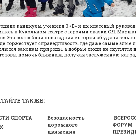
годние каникулы ученики 3 «Б» и их классный руковод
ились в Кукольном театре с героями сказки С.Я. Марша
в». Это волшебная новогодняя история об удивительн
где торжествует справедливость, где даже самые злые 
яются законам природы, а добрые люди не скупятся н
 готовы помочь ближним, получая заслуженную награ
ТАЙТЕ ТАКЖЕ:
СТИ СПОРТА
Безопасность
ВСЕРОС
дорожного
ФОРУМ
26
движения
ПРЕЗИД