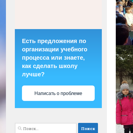
Есть предложения по
организации учебного
процесса или знаете,
как сделать школу
лучше?
Написать о проблеме
Найти: