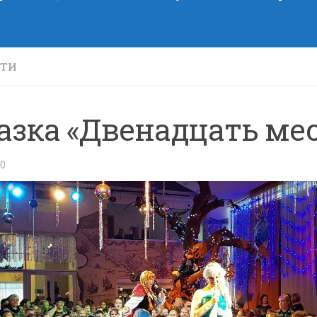
СТИ
азка «Двенадцать ме
20