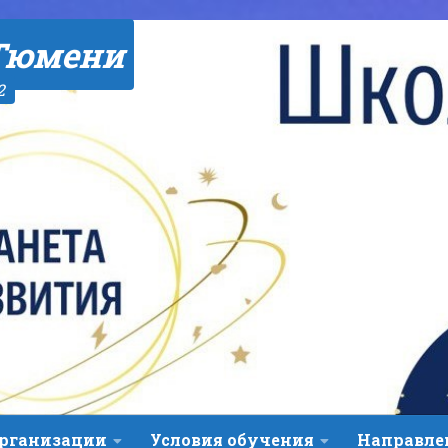
Тюмени
2
организации
Условия обучения
Направле