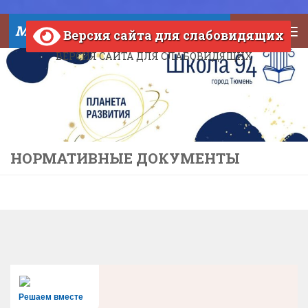
Skip to content
МАОУ СОШ №94 города Тюмени
Версия сайта для слабовидящих
ВЕРСИЯ САЙТА ДЛЯ СЛАБОВИДЯЩИХ
НОРМАТИВНЫЕ ДОКУМЕНТЫ
Решаем вместе