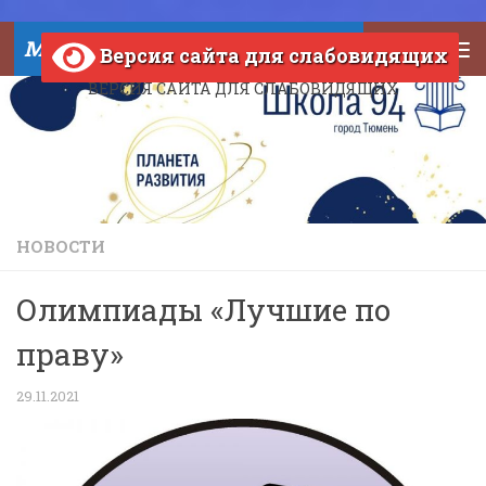
Skip to content
МАОУ СОШ №94 города Тюмени
Версия сайта для слабовидящих
ВЕРСИЯ САЙТА ДЛЯ СЛАБОВИДЯЩИХ
НОВОСТИ
Олимпиады «Лучшие по
праву»
29.11.2021