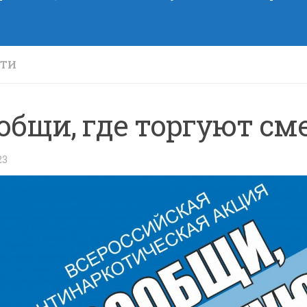
СТИ
общи, где торгуют см
23