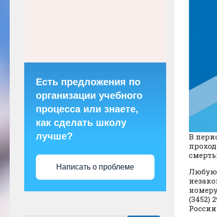
Есть предложения по
организации учебного
процесса или знаете,
как сделать школу
лучше?
В пери
проход
смерть
Написать о проблеме
Любую 
незако
номеру
(3452)
России