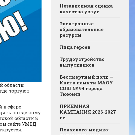
Независимая оценка
качества услуг
Электронные
образовательные
ресурсы
Лица героев
Трудоустройство
выпускников
Бессмертный полк —
Книга памяти МАОУ
ой области
СОШ № 94 города
где торгуют
Тюмени
ПРИЕМНАЯ
 в сфере
КАМПАНИЯ 2026-2027
щить по единому
гг.
нской области 8
ном сайте УМВД
тируется.
Психолого-медико-