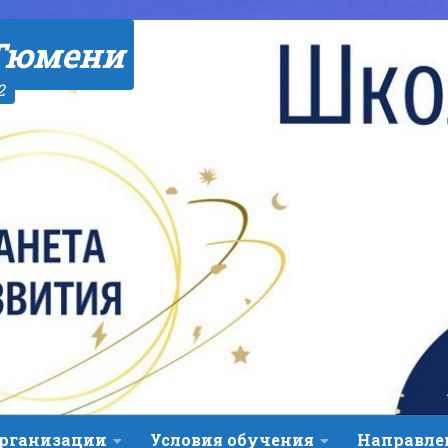
Тюмени
2
организации
Условия обучения
Направле