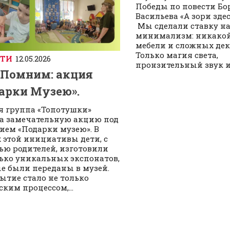
Победы по повести Бо
Васильева «А зори здес
Мы сделали ставку н
минимализм: никако
мебели и сложных дек
Только магия света,
СТИ
12.05.2026
пронзительный звук и.
Помним: акция
арки Музею».
я группа «Топотушки»
а замечательную акцию под
ием «Подарки музею». В
 этой инициативы дети, с
ю родителей, изготовили
ько уникальных экспонатов,
е были переданы в музей.
бытие стало не только
ским процессом,...