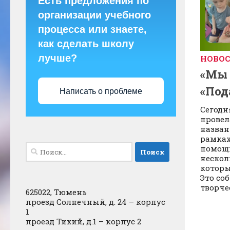
Есть предложения по
организации учебного
процесса или знаете,
как сделать школу
лучше?
НОВО
«Мы 
«Под
Написать о проблеме
Сегодн
провел
назван
рамках
Найти:
помощь
нескол
которы
Это со
творче
625022, Тюмень
проезд Солнечный, д. 24 – корпус
1
проезд Тихий, д.1 – корпус 2