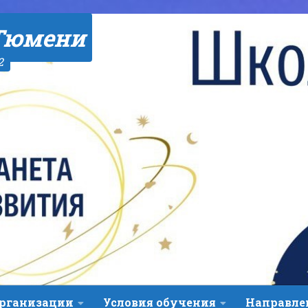
Тюмени
2
организации
Условия обучения
Направле