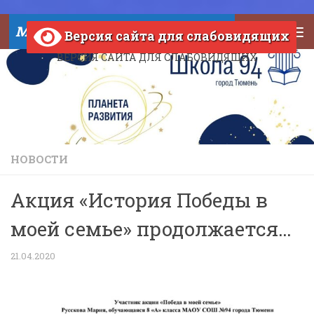
Skip to content
МАОУ СОШ №94 города Тюмени
Версия сайта для слабовидящих
ВЕРСИЯ САЙТА ДЛЯ СЛАБОВИДЯЩИХ
НОВОСТИ
Акция «История Победы в
моей семье» продолжается…
21.04.2020