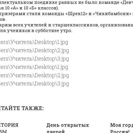
ллектуальном поединке равных не было команде «Девч
я 10 «А» и 10 «Б» классов).
призёрами стали команды «Шрек12» и «Чикибамбони» в 
ов.
арим всех учителей и старшеклассников, организова
для учеников в субботнее утро.
ТАЙТЕ ТАКЖЕ:
ИТОРИЯ
День открытых
Моя гор
БЫ
дверей
Россия!