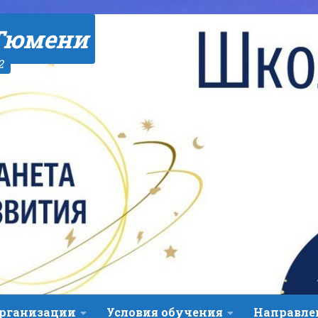
Тюмени
2
организации
Условия обучения
Направле