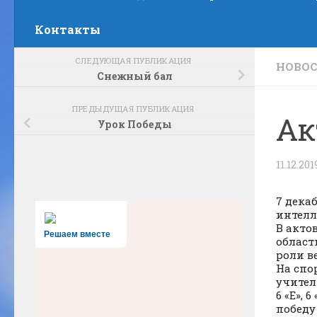
Контакты
СЛЕДУЮЩАЯ ПУБЛИКАЦИЯ
НОВО
Снежный бал
ПРЕДЫДУЩАЯ ПУБЛИКАЦИЯ
Ак
Урок Победы
11.12.201
7 дека
интелл
В акто
Решаем вместе
област
роли в
На спо
учител
6 «Е», 
победу 