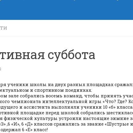
СТИ
тивная суббота
9
бря ученики школы на двух разных площадках сражал
ектуальном и спортивном поединках.
вом зале собрались восемь команд, чтобы принять учас
ного чемпионата интеллектуальной игры «Что? Где? Ког
едущего и ассистента выполняли ученики 10 «б» класса
ртивной площадке перед школой собрались шестиклас
я физической культуры устроили настоящие зимние з
6 «З» ,6 «И», 6 «Д» классов сражались за звание «Шустрые 
одержал 6 «Е» класс!