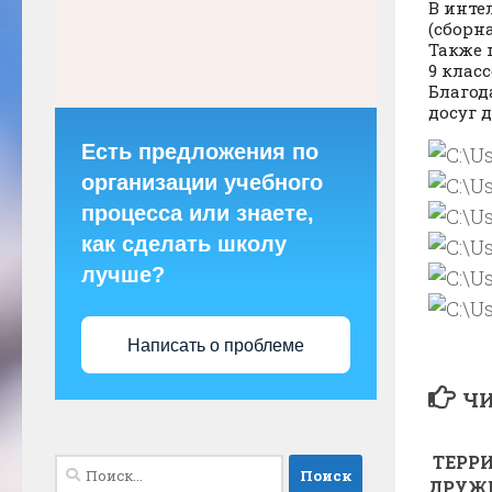
В инте
(сборна
Также 
9 класс
Благод
досуг 
Есть предложения по
организации учебного
процесса или знаете,
как сделать школу
лучше?
Написать о проблеме
ЧИ
ТЕРР
Найти:
ДРУЖ