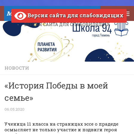
Skip to content
МАОУ СОШ №94 города Тюмени
Версия сайта для слабовидящих
ВЕРСИЯ САЙТА ДЛЯ СЛАБОВИДЯЩИХ
НОВОСТИ
«История Победы в моей
семье»
06.05.2020
Ученица 11 класса на страницах эссе о прадеде
осмысляет не только участие и подвиги героя