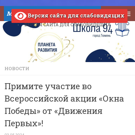
Skip to content
МАОУ СОШ №94 города Тюмени
Версия сайта для слабовидящих
ВЕРСИЯ САЙТА ДЛЯ СЛАБОВИДЯЩИХ
НОВОСТИ
Примите участие во
Всероссийской акции «Окна
Победы» от «Движения
Первых»!
03.05.2024